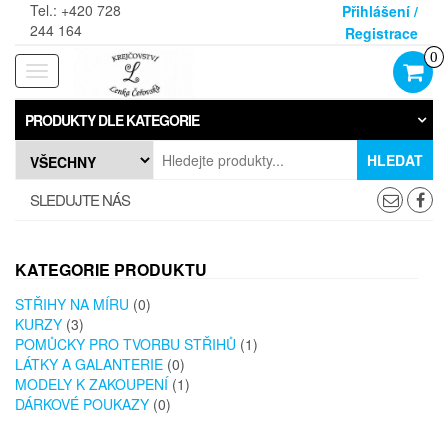
Skip
Tel.: +420 728
Přihlášení /
to
244 164
Registrace
the
0
content
Rozbalovací
navigace
PRODUKTY DLE KATEGORIE
HLEDAT
SLEDUJTE NÁS
KATEGORIE PRODUKTU
STŘIHY NA MÍRU
(0)
KURZY
(3)
POMŮCKY PRO TVORBU STŘIHŮ
(1)
LÁTKY A GALANTERIE
(0)
MODELY K ZAKOUPENÍ
(1)
DÁRKOVÉ POUKAZY
(0)