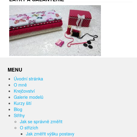
MENU
Úvodní stránka
O mně
Krejčovství
Galerie modelů
Kurzy šití
Blog
Střihy
Jak se správně změřit
O střizích
Jak změřit výšku postavy