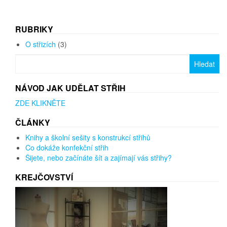
RUBRIKY
O střizích
(3)
Vyhledávání
NÁVOD JAK UDĚLAT STŘIH
ZDE KLIKNĚTE
ČLÁNKY
Knihy a školní sešity s konstrukcí střihů
Co dokáže konfekční střih
Šijete, nebo začínáte šít a zajímají vás střihy?
KREJČOVSTVÍ