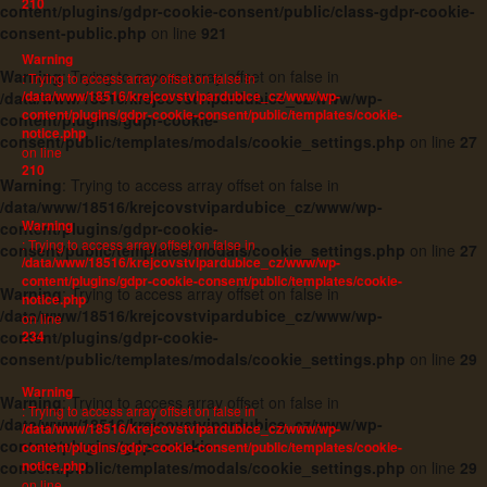
210
content/plugins/gdpr-cookie-consent/public/class-gdpr-cookie-
consent-public.php
on line
921
Warning
Warning
: Trying to access array offset on false in
: Trying to access array offset on false in
/data/www/18516/krejcovstvipardubice_cz/www/wp-
/data/www/18516/krejcovstvipardubice_cz/www/wp-
content/plugins/gdpr-cookie-consent/public/templates/cookie-
content/plugins/gdpr-cookie-
notice.php
consent/public/templates/modals/cookie_settings.php
on line
27
on line
210
Warning
: Trying to access array offset on false in
/data/www/18516/krejcovstvipardubice_cz/www/wp-
Warning
content/plugins/gdpr-cookie-
: Trying to access array offset on false in
consent/public/templates/modals/cookie_settings.php
on line
27
/data/www/18516/krejcovstvipardubice_cz/www/wp-
content/plugins/gdpr-cookie-consent/public/templates/cookie-
Warning
: Trying to access array offset on false in
notice.php
/data/www/18516/krejcovstvipardubice_cz/www/wp-
on line
content/plugins/gdpr-cookie-
234
consent/public/templates/modals/cookie_settings.php
on line
29
Warning
Warning
: Trying to access array offset on false in
: Trying to access array offset on false in
/data/www/18516/krejcovstvipardubice_cz/www/wp-
/data/www/18516/krejcovstvipardubice_cz/www/wp-
content/plugins/gdpr-cookie-
content/plugins/gdpr-cookie-consent/public/templates/cookie-
notice.php
consent/public/templates/modals/cookie_settings.php
on line
29
on line