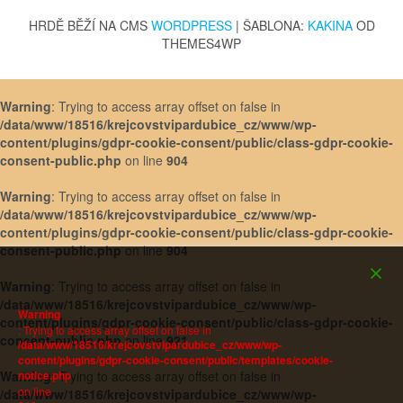
HRDĚ BĚŽÍ NA CMS
WORDPRESS
|
ŠABLONA:
KAKINA
OD
THEMES4WP
Warning
: Trying to access array offset on false in
/data/www/18516/krejcovstvipardubice_cz/www/wp-
content/plugins/gdpr-cookie-consent/public/class-gdpr-cookie-
consent-public.php
on line
904
Warning
: Trying to access array offset on false in
/data/www/18516/krejcovstvipardubice_cz/www/wp-
content/plugins/gdpr-cookie-consent/public/class-gdpr-cookie-
consent-public.php
on line
904
Warning
: Trying to access array offset on false in
/data/www/18516/krejcovstvipardubice_cz/www/wp-
Warning
content/plugins/gdpr-cookie-consent/public/class-gdpr-cookie-
: Trying to access array offset on false in
consent-public.php
on line
921
/data/www/18516/krejcovstvipardubice_cz/www/wp-
content/plugins/gdpr-cookie-consent/public/templates/cookie-
Warning
: Trying to access array offset on false in
notice.php
on line
/data/www/18516/krejcovstvipardubice_cz/www/wp-