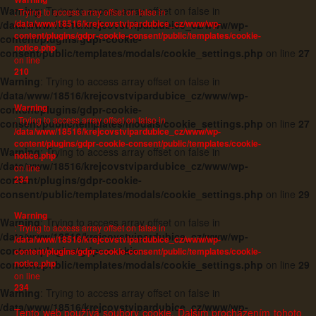
Warning
: Trying to access array offset on false in
: Trying to access array offset on false in
/data/www/18516/krejcovstvipardubice_cz/www/wp-
/data/www/18516/krejcovstvipardubice_cz/www/wp-
content/plugins/gdpr-cookie-consent/public/templates/cookie-
content/plugins/gdpr-cookie-
notice.php
consent/public/templates/modals/cookie_settings.php
on line
27
on line
210
Warning
: Trying to access array offset on false in
/data/www/18516/krejcovstvipardubice_cz/www/wp-
Warning
content/plugins/gdpr-cookie-
: Trying to access array offset on false in
consent/public/templates/modals/cookie_settings.php
on line
27
/data/www/18516/krejcovstvipardubice_cz/www/wp-
content/plugins/gdpr-cookie-consent/public/templates/cookie-
Warning
: Trying to access array offset on false in
notice.php
/data/www/18516/krejcovstvipardubice_cz/www/wp-
on line
234
content/plugins/gdpr-cookie-
consent/public/templates/modals/cookie_settings.php
on line
29
Warning
Warning
: Trying to access array offset on false in
: Trying to access array offset on false in
/data/www/18516/krejcovstvipardubice_cz/www/wp-
/data/www/18516/krejcovstvipardubice_cz/www/wp-
content/plugins/gdpr-cookie-
content/plugins/gdpr-cookie-consent/public/templates/cookie-
notice.php
consent/public/templates/modals/cookie_settings.php
on line
29
on line
234
Warning
: Trying to access array offset on false in
/data/www/18516/krejcovstvipardubice_cz/www/wp-
Tento web používá soubory cookie. Dalším procházením tohoto