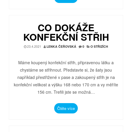
CO DOKÁŽE
KONFEKČNÍ STŘIH
23.4.2021
LENKA ČEŘOVSKÁ
0
O STŘIZÍCH
Máme koupený konfekční střih, připravenou látku a
chystáme se střihnout. Představte si, že šaty jsou
například přestřižené v pase a zakoupený střih je na
konfekční velikost a výšku 168 nebo 170 cm a vy měříte
156 cm. Trefili jste se možná…
Čtěte více