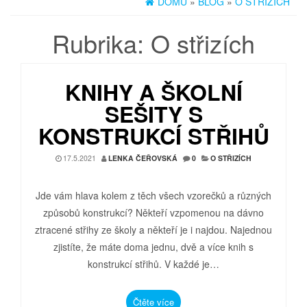
DOMŮ
»
BLOG
»
O STŘIZÍCH
Rubrika:
O střizích
KNIHY A ŠKOLNÍ
SEŠITY S
KONSTRUKCÍ STŘIHŮ
17.5.2021
LENKA ČEŘOVSKÁ
0
O STŘIZÍCH
Jde vám hlava kolem z těch všech vzorečků a různých
způsobů konstrukcí? Někteří vzpomenou na dávno
ztracené střihy ze školy a někteří je i najdou. Najednou
zjistíte, že máte doma jednu, dvě a více knih s
konstrukcí střihů. V každé je…
Čtěte více