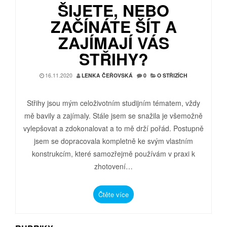
ŠIJETE, NEBO
ZAČÍNÁTE ŠÍT A
ZAJÍMAJÍ VÁS
STŘIHY?
16.11.2020
LENKA ČEŘOVSKÁ
0
O STŘIZÍCH
Střihy jsou mým celoživotním studijním tématem, vždy
mě bavily a zajímaly. Stále jsem se snažila je všemožně
vylepšovat a zdokonalovat a to mě drží pořád. Postupně
jsem se dopracovala kompletně ke svým vlastním
konstrukcím, které samozřejmě používám v praxi k
zhotovení…
Čtěte více