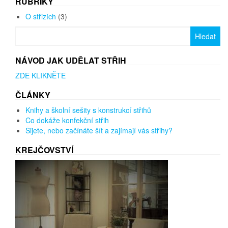
RUBRIKY
O střizích
(3)
Vyhledávání
NÁVOD JAK UDĚLAT STŘIH
ZDE KLIKNĚTE
ČLÁNKY
Knihy a školní sešity s konstrukcí střihů
Co dokáže konfekční střih
Šijete, nebo začínáte šít a zajímají vás střihy?
KREJČOVSTVÍ