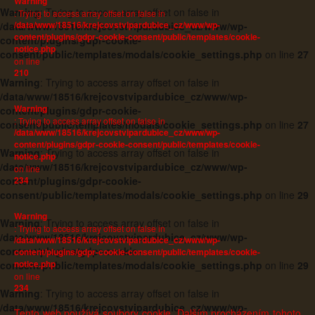
Warning
Warning
: Trying to access array offset on false in
: Trying to access array offset on false in
/data/www/18516/krejcovstvipardubice_cz/www/wp-
/data/www/18516/krejcovstvipardubice_cz/www/wp-
content/plugins/gdpr-cookie-consent/public/templates/cookie-
content/plugins/gdpr-cookie-
notice.php
consent/public/templates/modals/cookie_settings.php
on line
27
on line
210
Warning
: Trying to access array offset on false in
/data/www/18516/krejcovstvipardubice_cz/www/wp-
Warning
content/plugins/gdpr-cookie-
: Trying to access array offset on false in
consent/public/templates/modals/cookie_settings.php
on line
27
/data/www/18516/krejcovstvipardubice_cz/www/wp-
content/plugins/gdpr-cookie-consent/public/templates/cookie-
Warning
: Trying to access array offset on false in
notice.php
/data/www/18516/krejcovstvipardubice_cz/www/wp-
on line
234
content/plugins/gdpr-cookie-
consent/public/templates/modals/cookie_settings.php
on line
29
Warning
Warning
: Trying to access array offset on false in
: Trying to access array offset on false in
/data/www/18516/krejcovstvipardubice_cz/www/wp-
/data/www/18516/krejcovstvipardubice_cz/www/wp-
content/plugins/gdpr-cookie-
content/plugins/gdpr-cookie-consent/public/templates/cookie-
notice.php
consent/public/templates/modals/cookie_settings.php
on line
29
on line
234
Warning
: Trying to access array offset on false in
/data/www/18516/krejcovstvipardubice_cz/www/wp-
Tento web používá soubory cookie. Dalším procházením tohoto