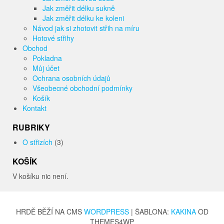
Jak změřit délku sukně
Jak změřit délku ke koleni
Návod jak si zhotovit střih na míru
Hotové střihy
Obchod
Pokladna
Můj účet
Ochrana osobních údajů
Všeobecné obchodní podmínky
Košík
Kontakt
RUBRIKY
O střizích
(3)
KOŠÍK
V košíku nic není.
HRDĚ BĚŽÍ NA CMS
WORDPRESS
|
ŠABLONA:
KAKINA
OD
THEMES4WP