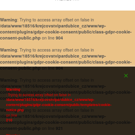
Warning
: Trying to access array offset on false in
/data/www/18516/krejcovstvipardubice_cz/www/wp-
content/plugins/gdpr-cookie-consent/public/class-gdpr-cookie-
consent-public.php
on line
904
Warning
: Trying to access array offset on false in
/data/www/18516/krejcovstvipardubice_cz/www/wp-
content/plugins/gdpr-cookie-consent/public/class-gdpr-cookie-
consent-public.php
on line
904
Warning
: Trying to access array offset on false in
/data/www/18516/krejcovstvipardubice_cz/www/wp-
Warning
content/plugins/gdpr-cookie-consent/public/class-gdpr-cookie-
: Trying to access array offset on false in
consent-public.php
on line
921
/data/www/18516/krejcovstvipardubice_cz/www/wp-
content/plugins/gdpr-cookie-consent/public/templates/cookie-
notice.php
Warning
: Trying to access array offset on false in
on line
/data/www/18516/krejcovstvipardubice_cz/www/wp-
210
content/plugins/gdpr-cookie-consent/public/class-gdpr-cookie-
consent-public.php
on line
921