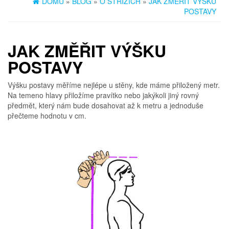
DOMŮ
»
BLOG
»
O STŘIZÍCH
»
JAK ZMĚŘIT VÝŠKU
POSTAVY
JAK ZMĚŘIT VÝŠKU
POSTAVY
Výšku postavy měříme nejlépe u stěny, kde máme přiložený metr.
Na temeno hlavy přiložíme pravítko nebo jakýkoli jiný rovný
předmět, který nám bude dosahovat až k metru a jednoduše
přečteme hodnotu v cm.