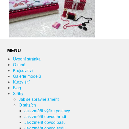
MENU
Úvodní stránka
O mně
Krejčovství
Galerie modelů
Kurzy šití
Blog
Střihy
Jak se správně změřit
O střizích
Jak změřit výšku postavy
Jak změřit obvod hrudi
Jak změřit obvod pasu
Jak změřit obvod sedu