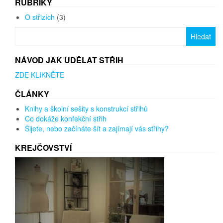
RUBRIKY
O střizích
(3)
Vyhledávání
NÁVOD JAK UDĚLAT STŘIH
ZDE KLIKNĚTE
ČLÁNKY
Knihy a školní sešity s konstrukcí střihů
Co dokáže konfekční střih
Šijete, nebo začínáte šít a zajímají vás střihy?
KREJČOVSTVÍ