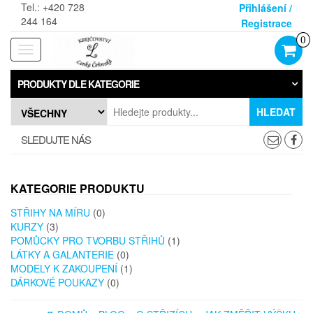
Skip
Tel.: +420 728
Přihlášení /
to
244 164
Registrace
the
0
content
Rozbalovací
navigace
PRODUKTY DLE KATEGORIE
HLEDAT
SLEDUJTE NÁS
KATEGORIE PRODUKTU
STŘIHY NA MÍRU
(0)
KURZY
(3)
POMŮCKY PRO TVORBU STŘIHŮ
(1)
LÁTKY A GALANTERIE
(0)
MODELY K ZAKOUPENÍ
(1)
DÁRKOVÉ POUKAZY
(0)