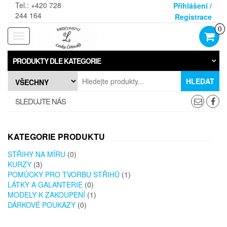
Skip
Tel.: +420 728
Přihlášení /
to
244 164
Registrace
the
0
content
Rozbalovací
navigace
PRODUKTY DLE KATEGORIE
HLEDAT
SLEDUJTE NÁS
KATEGORIE PRODUKTU
STŘIHY NA MÍRU
(0)
KURZY
(3)
POMŮCKY PRO TVORBU STŘIHŮ
(1)
LÁTKY A GALANTERIE
(0)
MODELY K ZAKOUPENÍ
(1)
DÁRKOVÉ POUKAZY
(0)