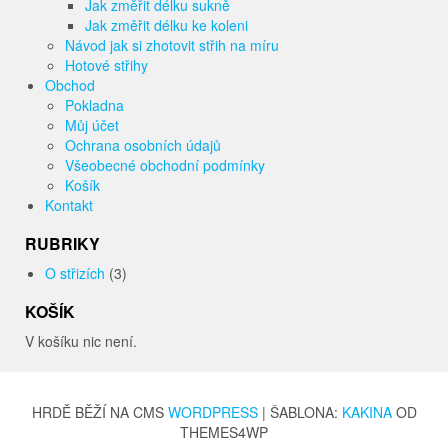
Jak změřit délku sukně
Jak změřit délku ke koleni
Návod jak si zhotovit střih na míru
Hotové střihy
Obchod
Pokladna
Můj účet
Ochrana osobních údajů
Všeobecné obchodní podmínky
Košík
Kontakt
RUBRIKY
O střizích
(3)
KOŠÍK
V košíku nic není.
HRDĚ BĚŽÍ NA CMS
WORDPRESS
|
ŠABLONA:
KAKINA
OD
THEMES4WP