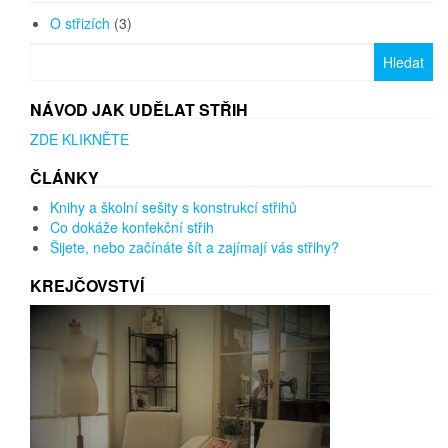
O střizích
(3)
Vyhledávání
NÁVOD JAK UDĚLAT STŘIH
ZDE KLIKNĚTE
ČLÁNKY
Knihy a školní sešity s konstrukcí střihů
Co dokáže konfekční střih
Šijete, nebo začínáte šít a zajímají vás střihy?
KREJČOVSTVÍ