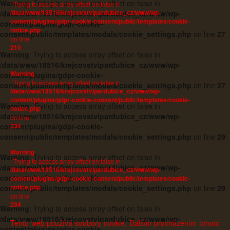
Warning
: Trying to access array offset on false in
: Trying to access array offset on false in
/data/www/18516/krejcovstvipardubice_cz/www/wp-
/data/www/18516/krejcovstvipardubice_cz/www/wp-
content/plugins/gdpr-cookie-consent/public/templates/cookie-
content/plugins/gdpr-cookie-
notice.php
consent/public/templates/modals/cookie_settings.php
on line
27
on line
210
Warning
: Trying to access array offset on false in
/data/www/18516/krejcovstvipardubice_cz/www/wp-
Warning
content/plugins/gdpr-cookie-
: Trying to access array offset on false in
consent/public/templates/modals/cookie_settings.php
on line
27
/data/www/18516/krejcovstvipardubice_cz/www/wp-
content/plugins/gdpr-cookie-consent/public/templates/cookie-
Warning
: Trying to access array offset on false in
notice.php
/data/www/18516/krejcovstvipardubice_cz/www/wp-
on line
234
content/plugins/gdpr-cookie-
consent/public/templates/modals/cookie_settings.php
on line
29
Warning
Warning
: Trying to access array offset on false in
: Trying to access array offset on false in
/data/www/18516/krejcovstvipardubice_cz/www/wp-
/data/www/18516/krejcovstvipardubice_cz/www/wp-
content/plugins/gdpr-cookie-
content/plugins/gdpr-cookie-consent/public/templates/cookie-
notice.php
consent/public/templates/modals/cookie_settings.php
on line
29
on line
234
Warning
: Trying to access array offset on false in
/data/www/18516/krejcovstvipardubice_cz/www/wp-
Tento web používá soubory cookie. Dalším procházením tohoto
content/plugins/gdpr-cookie-