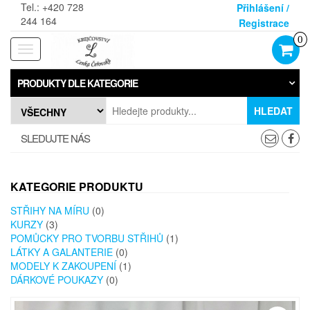
Skip
Tel.: +420 728
Přihlášení /
to
244 164
Registrace
the
0
content
Rozbalovací
navigace
PRODUKTY DLE KATEGORIE
HLEDAT
SLEDUJTE NÁS
KATEGORIE PRODUKTU
STŘIHY NA MÍRU
(0)
KURZY
(3)
POMŮCKY PRO TVORBU STŘIHŮ
(1)
LÁTKY A GALANTERIE
(0)
MODELY K ZAKOUPENÍ
(1)
DÁRKOVÉ POUKAZY
(0)