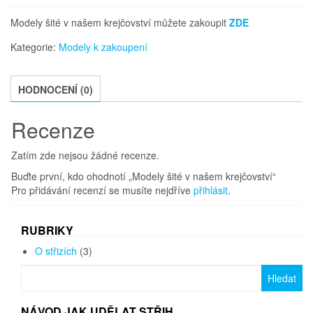
Modely šité v našem krejčovství můžete zakoupit
ZDE
Kategorie:
Modely k zakoupení
HODNOCENÍ (0)
Recenze
Zatím zde nejsou žádné recenze.
Buďte první, kdo ohodnotí „Modely šité v našem krejčovství“
Pro přidávání recenzí se musíte nejdříve
přihlásit
.
RUBRIKY
O střizích
(3)
Vyhledávání
NÁVOD JAK UDĚLAT STŘIH