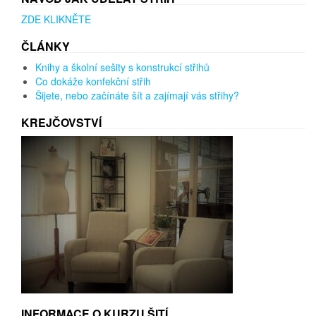
ZDE KLIKNĚTE
ČLÁNKY
Knihy a školní sešity s konstrukcí střihů
Co dokáže konfekční střih
Šijete, nebo začínáte šít a zajímají vás střihy?
KREJČOVSTVÍ
INFORMACE O KURZU ŠITÍ