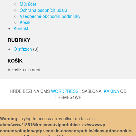
Můj účet
Ochrana osobních údajů
Všeobecné obchodní podmínky
Košík
Kontakt
RUBRIKY
O střizích
(3)
KOŠÍK
V košíku nic není.
HRDĚ BĚŽÍ NA CMS
WORDPRESS
|
ŠABLONA:
KAKINA
OD
THEMES4WP
Warning
: Trying to access array offset on false in
/data/www/18516/krejcovstvipardubice_cz/www/wp-
content/plugins/gdpr-cookie-consent/public/class-gdpr-cookie-